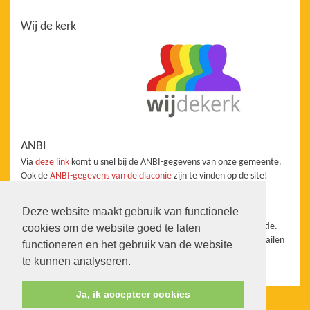
Wij de kerk
ANBI
Via
deze link
komt u snel bij de ANBI-gegevens van onze gemeente.
Ook de
ANBI-gegevens van de diaconie
zijn te vinden op de site!
Redactie
Deze website maakt gebruik van functionele
De website staat onder redactie van de Taakgroep Communicatie.
cookies om de website goed te laten
Wanneer u aanvullingen, vragen, suggesties heeft kunt u ons mailen
functioneren en het gebruik van de website
info@pkn-heerhugowaard.nl
te kunnen analyseren.
Ja, ik accepteer cookies