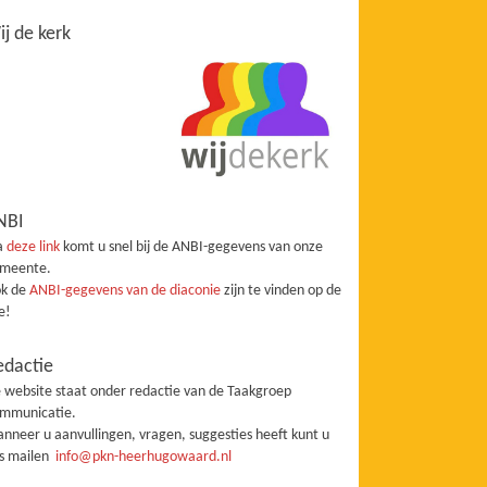
j de kerk
NBI
a
deze link
komt u snel bij de ANBI-gegevens van onze
meente.
k de
ANBI-gegevens van de diaconie
zijn te vinden op de
te!
edactie
 website staat onder redactie van de Taakgroep
mmunicatie.
nneer u aanvullingen, vragen, suggesties heeft kunt u
s mailen
info@pkn-heerhugowaard.nl