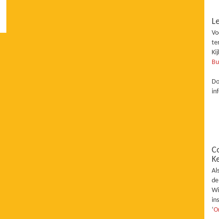
Le
Vo
te
Ki
Bu
Do
in
C
K
Al
de
Wi
in
‘
O