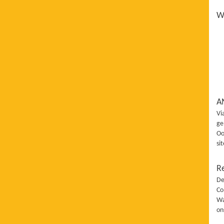
Wi
A
Vi
ge
Oo
si
R
De
Co
Wa
on