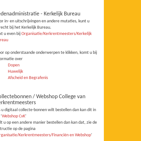
denadministratie - Kerkelijk Bureau
or in- en uitschrijvingen en andere mutaties, kunt u
recht bij het Kerkelijk Bureau.
jkt u even bij
Organisatie/Kerkrentmeesters/Kerkelijk
reau
or op onderstaande onderwerpen te klikken, komt u bij
formatie over
Dopen
Huwelijk
Afscheid en Begrafenis
ollectebonnen / Webshop College van
erkrentmeesters
s u digitaal collecte-bonnen wilt bestellen dan kan dit in
 ‘
Webshop CvK
’
lt u op een andere manier bestellen dan kan dat, zie de
structie op de pagina
rganisatie/Kerkrentmeesters/Financiën en Webshop
’