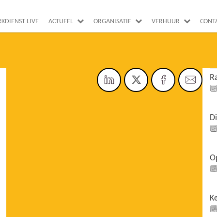
RKDIENST LIVE
ACTUEEL
ORGANISATIE
VERHUUR
CONT
Ra
Di
O
K