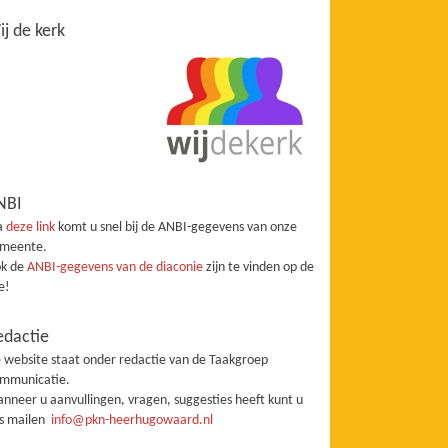
j de kerk
NBI
a
deze link
komt u snel bij de ANBI-gegevens van onze
meente.
k de
ANBI-gegevens van de diaconie
zijn te vinden op de
te!
edactie
 website staat onder redactie van de Taakgroep
mmunicatie.
nneer u aanvullingen, vragen, suggesties heeft kunt u
s mailen
info@pkn-heerhugowaard.nl