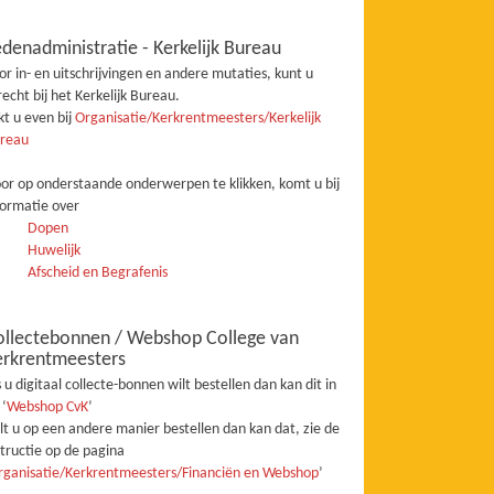
denadministratie - Kerkelijk Bureau
or in- en uitschrijvingen en andere mutaties, kunt u
recht bij het Kerkelijk Bureau.
jkt u even bij
Organisatie/Kerkrentmeesters/Kerkelijk
reau
or op onderstaande onderwerpen te klikken, komt u bij
formatie over
Dopen
Huwelijk
Afscheid en Begrafenis
ollectebonnen / Webshop College van
erkrentmeesters
s u digitaal collecte-bonnen wilt bestellen dan kan dit in
 ‘
Webshop CvK
’
lt u op een andere manier bestellen dan kan dat, zie de
structie op de pagina
rganisatie/Kerkrentmeesters/Financiën en Webshop
’