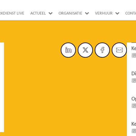
RKDIENST LIVE
ACTUEEL
ORGANISATIE
VERHUUR
CONT
K
D
O
K