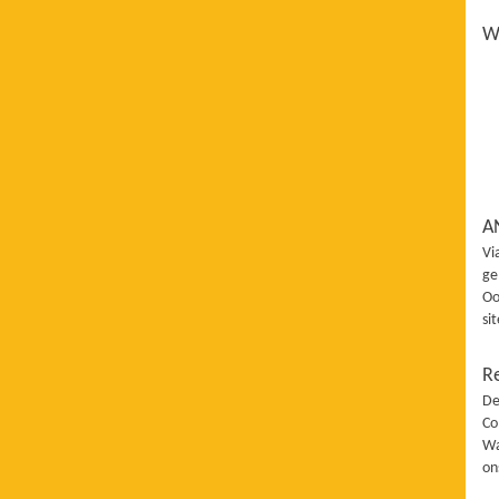
Wi
A
Vi
ge
Oo
si
R
De
Co
Wa
on