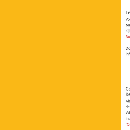
Le
Vo
te
Ki
Bu
Do
in
C
K
Al
de
Wi
in
‘
O