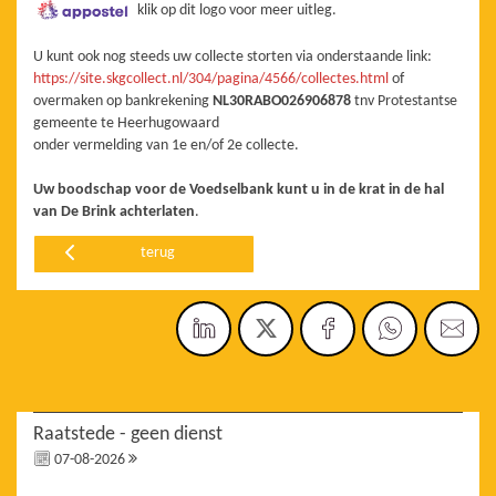
klik op dit logo voor meer uitleg.
U kunt ook nog steeds uw collecte storten via onderstaande link:
https://site.skgcollect.nl/304/pagina/4566/collectes.html
of
overmaken op bankrekening
NL30RABO026906878
tnv Protestantse
gemeente te Heerhugowaard
onder vermelding van 1e en/of 2e collecte.
Uw boodschap voor de Voedselbank kunt u in de krat in de hal
van De Brink achterlaten
.
terug
Raatstede - geen dienst
07-08-2026