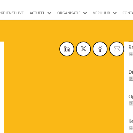
RKDIENST LIVE
ACTUEEL
ORGANISATIE
VERHUUR
CONT
Ra
Di
O
K