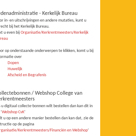
denadministratie - Kerkelijk Bureau
or in- en uitschrijvingen en andere mutaties, kunt u
recht bij het Kerkelijk Bureau.
jkt u even bij
Organisatie/Kerkrentmeesters/Kerkelijk
reau
or op onderstaande onderwerpen te klikken, komt u bij
formatie over
Dopen
Huwelijk
Afscheid en Begrafenis
ollectebonnen / Webshop College van
erkrentmeesters
s u digitaal collecte-bonnen wilt bestellen dan kan dit in
 ‘
Webshop CvK
’
lt u op een andere manier bestellen dan kan dat, zie de
structie op de pagina
rganisatie/Kerkrentmeesters/Financiën en Webshop
’