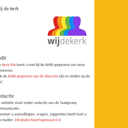
j de kerk
NBI
a
deze link
komt u snel bij de ANBI-gegevens van onze
meente.
k de
ANBI-gegevens van de diaconie
zijn te vinden op de
te!
edactie
 website staat onder redactie van de Taakgroep
mmunicatie.
nneer u aanvullingen, vragen, suggesties heeft kunt u
s mailen
info@pkn-heerhugowaard.nl