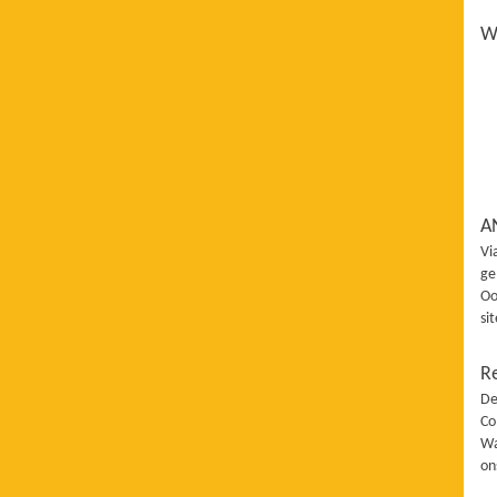
Wi
A
Vi
ge
Oo
si
R
De
Co
Wa
on