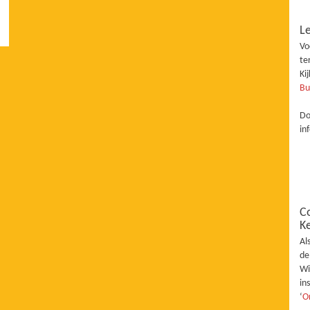
Le
Vo
te
Ki
Bu
Do
in
C
K
Al
de
Wi
in
‘
O