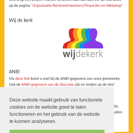
op de pagina ‘
Organisatie/Kerkrentmeesters/Financiën en Webshop
’
Wij de kerk
ANBI
Via
deze link
komt u snel bij de ANBI-gegevens van onze gemeente.
Ook de
ANBI-gegevens van de diaconie
zijn te vinden op de site!
Redactie
Deze website maakt gebruik van functionele
De website staat onder redactie van de Taakgroep Communicatie.
cookies om de website goed te laten
Wanneer u aanvullingen, vragen, suggesties heeft kunt u ons mailen
functioneren en het gebruik van de website
info@pkn-heerhugowaard.nl
te kunnen analyseren.