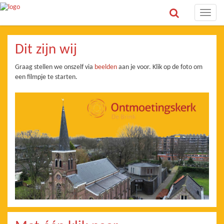
Toggle
naviga
Dit zijn wij
Graag stellen we onszelf via
beelden
aan je voor. Klik op de foto om
een filmpje te starten.