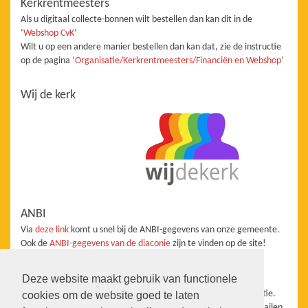
Kerkrentmeesters
Als u digitaal collecte-bonnen wilt bestellen dan kan dit in de
‘
Webshop CvK
’
Wilt u op een andere manier bestellen dan kan dat, zie de instructie
op de pagina ‘
Organisatie/Kerkrentmeesters/Financiën en Webshop
’
Wij de kerk
ANBI
Via
deze link
komt u snel bij de ANBI-gegevens van onze gemeente.
Ook de
ANBI-gegevens van de diaconie
zijn te vinden op de site!
Redactie
Deze website maakt gebruik van functionele
De website staat onder redactie van de Taakgroep Communicatie.
cookies om de website goed te laten
Wanneer u aanvullingen, vragen, suggesties heeft kunt u ons mailen