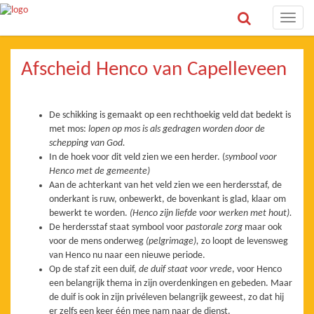
Toggle
naviga
Afscheid Henco van Capelleveen
De schikking is gemaakt op een rechthoekig veld dat bedekt is
met mos:
lopen op
mos is als gedragen worden door de
schepping van God.
In de hoek voor dit veld zien we een herder. (
symbool voor
Henco met de
gemeente)
Aan de achterkant van het veld zien we een herdersstaf, de
onderkant is ruw, onbewerkt, de bovenkant is glad, klaar om
bewerkt te worden.
(Henco zijn liefde voor werken met hout).
De herdersstaf staat symbool voor
pastorale zorg
maar ook
voor de mens onderweg
(pelgrimage),
zo loopt de levensweg
van Henco nu naar een nieuwe periode.
Op de staf zit een duif,
de duif staat voor vrede
, voor Henco
een belangrijk thema in zijn overdenkingen en gebeden. Maar
de duif is ook in zijn privéleven belangrijk geweest, zo dat hij
er zelfs een keer één mee nam naar de dienst.