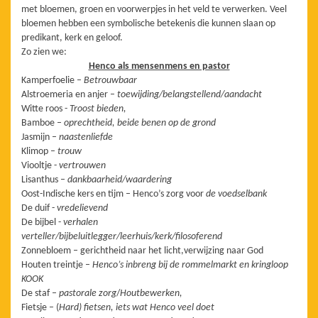
met bloemen, groen en voorwerpjes in het veld te verwerken. Veel
bloemen hebben een symbolische betekenis die kunnen slaan op
predikant, kerk en geloof.
Zo zien we:
Henco als mensenmens en pastor
Kamperfoelie –
Betrouwbaar
Alstroemeria en anjer –
toewijding/belangstellend/aandacht
Witte roos -
Troost bieden,
Bamboe –
oprechtheid, beide benen op de grond
Jasmijn –
naastenliefde
Klimop –
trouw
Viooltje -
vertrouwen
Lisanthus –
dankbaarheid/waardering
Oost-Indische kers en tijm – Henco’s zorg voor
de voedselbank
De duif -
vredelievend
De bijbel -
verhalen
verteller/bijbeluitlegger/leerhuis/kerk/filosoferend
Zonnebloem – gerichtheid naar het licht,verwijzing naar God
Houten treintje –
Henco’s inbreng bij de
rommelmarkt en kringloop
KOOK
De staf –
pastorale zorg
/
Houtbewerken,
Fietsje – (
Hard) fietsen, iets wat Henco veel doet