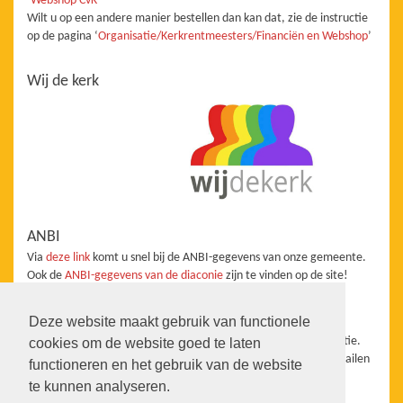
‘
Webshop CvK
’
Wilt u op een andere manier bestellen dan kan dat, zie de instructie
op de pagina ‘
Organisatie/Kerkrentmeesters/Financiën en Webshop
’
Wij de kerk
ANBI
Via
deze link
komt u snel bij de ANBI-gegevens van onze gemeente.
Ook de
ANBI-gegevens van de diaconie
zijn te vinden op de site!
Redactie
Deze website maakt gebruik van functionele
De website staat onder redactie van de Taakgroep Communicatie.
cookies om de website goed te laten
Wanneer u aanvullingen, vragen, suggesties heeft kunt u ons mailen
functioneren en het gebruik van de website
info@pkn-heerhugowaard.nl
te kunnen analyseren.