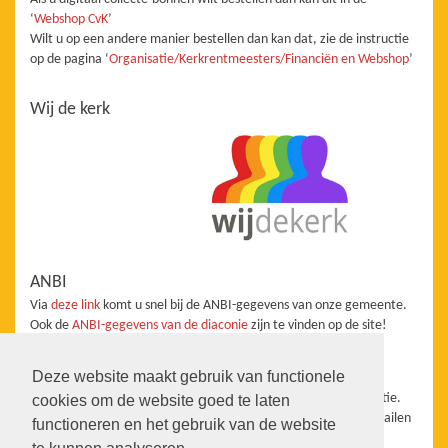
‘
Webshop CvK
’
Wilt u op een andere manier bestellen dan kan dat, zie de instructie
op de pagina ‘
Organisatie/Kerkrentmeesters/Financiën en Webshop
’
Wij de kerk
ANBI
Via
deze link
komt u snel bij de ANBI-gegevens van onze gemeente.
Ook de
ANBI-gegevens van de diaconie
zijn te vinden op de site!
Redactie
Deze website maakt gebruik van functionele
De website staat onder redactie van de Taakgroep Communicatie.
cookies om de website goed te laten
Wanneer u aanvullingen, vragen, suggesties heeft kunt u ons mailen
functioneren en het gebruik van de website
info@pkn-heerhugowaard.nl