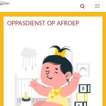
Toggle
naviga
OPPASDIENST OP AFROEP