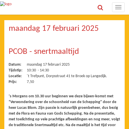
Toggle
naviga
maandag 17 februari 2025
PCOB - snertmaaltijd
Datum:
maandag 17 februari 2025
Tijdstip:
10:30 - 14:30
Locatie:
´t Trefpunt, Dorpsstraat 41 te Broek op Langedijk.
Prijs:
7,50
‘s Morgens om 10.30 uur beginnen we deze bijeen-komst met
“Verwondering over de schoonheid van de Schepping” door de
heer Lucas Blom. Zijn passie is natuurlijk groenbeheer, dus bezig
met de Flora en Fauna van Gods Schepping. Na de presentatie,
met toelichting op vele prachtige afbeeldingen en nog meer, volgt
de traditionele Snertmaaltijd etc. Na de maaltijd is het tijd voor