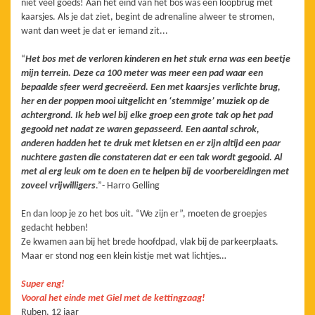
niet veel goeds! Aan het eind van het bos was een loopbrug met
kaarsjes. Als je dat ziet, begint de adrenaline alweer te stromen,
want dan weet je dat er iemand zit...
“
Het bos met de verloren kinderen en het stuk erna was een beetje
mijn terrein. Deze ca 100 meter was meer een pad waar een
bepaalde sfeer werd gecreëerd. Een met kaarsjes verlichte brug,
her en der poppen mooi uitgelicht en ‘stemmige’ muziek op de
achtergrond. Ik heb wel bij elke groep een grote tak op het pad
gegooid net nadat ze waren gepasseerd. Een aantal schrok,
anderen hadden het te druk met kletsen en er zijn altijd een paar
nuchtere gasten die constateren dat er een tak wordt gegooid. Al
met al erg leuk om te doen en te helpen bij de voorbereidingen met
zoveel vrijwilligers
.”- Harro Gelling
En dan loop je zo het bos uit. “We zijn er”, moeten de groepjes
gedacht hebben!
Ze kwamen aan bij het brede hoofdpad, vlak bij de parkeerplaats.
Maar er stond nog een klein kistje met wat lichtjes…
Super eng!
Vooral het einde met Giel met de kettingzaag!
Ruben, 12 jaar