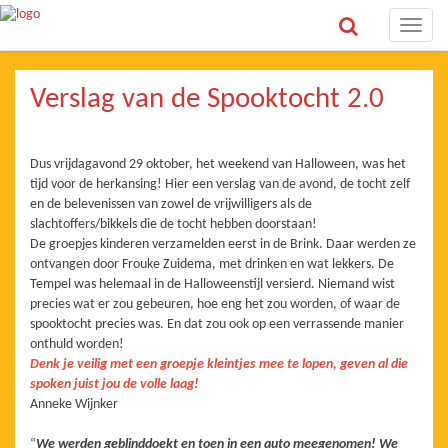
Toggle
naviga
Verslag van de Spooktocht 2.0
Dus vrijdagavond 29 oktober, het weekend van Halloween, was het
tijd voor de herkansing! Hier een verslag van de avond, de tocht zelf
en de belevenissen van zowel de vrijwilligers als de
slachtoffers/bikkels die de tocht hebben doorstaan!
De groepjes kinderen verzamelden eerst in de Brink. Daar werden ze
ontvangen door Frouke Zuidema, met drinken en wat lekkers. De
Tempel was helemaal in de Halloweenstijl versierd. Niemand wist
precies wat er zou gebeuren, hoe eng het zou worden, of waar de
spooktocht precies was. En dat zou ook op een verrassende manier
onthuld worden!
Denk je veilig met een groepje kleintjes mee te lopen, geven al die
spoken juist jou de volle laag!
Anneke Wijnker
“
We werden geblinddoekt en toen in een auto meegenomen! We