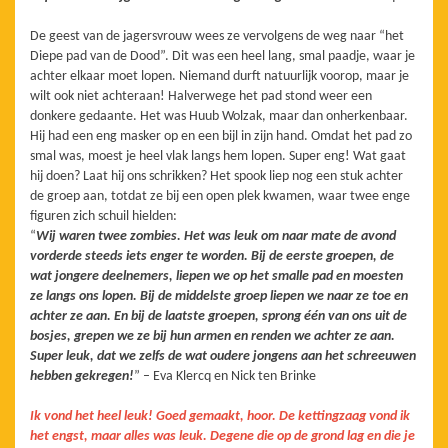
De geest van de jagersvrouw wees ze vervolgens de weg naar “het
Diepe pad van de Dood”. Dit was een heel lang, smal paadje, waar je
achter elkaar moet lopen. Niemand durft natuurlijk voorop, maar je
wilt ook niet achteraan! Halverwege het pad stond weer een
donkere gedaante. Het was Huub Wolzak, maar dan onherkenbaar.
Hij had een eng masker op en een bijl in zijn hand. Omdat het pad zo
smal was, moest je heel vlak langs hem lopen. Super eng! Wat gaat
hij doen? Laat hij ons schrikken? Het spook liep nog een stuk achter
de groep aan, totdat ze bij een open plek kwamen, waar twee enge
figuren zich schuil hielden:
“
Wij waren twee zombies. Het was leuk om naar mate de avond
vorderde steeds iets enger te worden. Bij de eerste groepen, de
wat jongere deelnemers, liepen we op het smalle pad en moesten
ze langs ons lopen. Bij de middelste groep liepen we naar ze toe en
achter ze aan. En bij de laatste groepen, sprong één van ons uit de
bosjes, grepen we ze bij hun armen en renden we achter ze aan.
Super leuk, dat we zelfs de wat oudere jongens aan het schreeuwen
hebben gekregen!
” – Eva Klercq en Nick ten Brinke
Ik vond het heel leuk! Goed gemaakt, hoor. De kettingzaag vond ik
het engst, maar alles was leuk. Degene die op de grond lag en die je