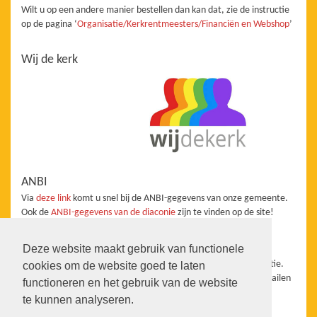
Wilt u op een andere manier bestellen dan kan dat, zie de instructie
op de pagina ‘
Organisatie/Kerkrentmeesters/Financiën en Webshop
’
Wij de kerk
ANBI
Via
deze link
komt u snel bij de ANBI-gegevens van onze gemeente.
Ook de
ANBI-gegevens van de diaconie
zijn te vinden op de site!
Redactie
Deze website maakt gebruik van functionele
De website staat onder redactie van de Taakgroep Communicatie.
cookies om de website goed te laten
Wanneer u aanvullingen, vragen, suggesties heeft kunt u ons mailen
functioneren en het gebruik van de website
info@pkn-heerhugowaard.nl
te kunnen analyseren.