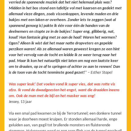
verried de spannende muziek dat het niet helemaal pluis was?
Midden in het bos stond een tafeltje vol met kaarsen en gedekt met
allemaal vieze dingen, zoals vissenkoppen, levende maden en drie
bakjes met een laken er overheen. Zonder iets te zeggen (wat al
spannend genoeg is) pakte ik één voor één de handen van de
deelnemers en stopte ze in de bakjes! Super eng, glibberig, nat,
koud! Hun fantasie ging met ze aan de haal! Waren het wormen?
Ogen? Alleen ik wist dat het maar natte dropveters en gepelde
perziken waren! Als ze allemaal waren geweest kregen ze een hint
voor het vervolg van de tocht en leidde ik ze weer terug naar het
pad. Maar ik kon het natuurlijk niet laten om nog een laatste keer
om te draaien, op ze af te springen of achter ze aan te rennen! Dan
is de toon van de tocht tenminste goed gezet!
” –
Esther Stapel
Was super leuk! Dat voelen vond ik super vies, dat was rotte vis
ofzo. Ik vond de dwaalgeesten het engst, want die draaiden ineens
om. Ook de man met de bijl en het masker was eng!
Jessey, 13 jaar
Via een smal pad kwamen ze bij de Terrortunnel; een donkere tunnel
waar je doorheen moest kruipen. Er stonden allemaal harde, enge
geluiden aan, van gegil tot brullende monsters en fluisterende