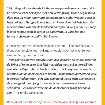
“
Bij mijn post moesten de kinderen een puzzel oplossen waarbij ik
ze onverwachts belaagde met een kettingzaag. In het begin stond
deze nog uit maar naarmate de deelnemers ouder werden zette ik
hem ook aan. Het geluid was hard en klonk door het hele bos. Het
meeste leuke was dat de kinderen hard gillend weg renden en weg
bleven rennen toen ik achter ze aankwam. Ik vond het een
fantastisch leuke avond!
”- Giel Bleeker
En dan zat de tocht er toch eindelijk echt op! Bij de parkeerplaats
stond een lampje en een bak met snoepjes voor het wachten op
vervoer terug naar de Brink:
“
Mijn rol was die van chauffeur om alle kinderen na afloop weer bij
de Brink af te leveren. Dat lijkt misschien wat saai in vergelijking
met alle heftige rollen in het bos. Maar... ik kreeg wel de eerste
reacties van de deelnemers te horen. En die waren ontzettend leuk.
Iedereen had genoten! Het was spannend, soms echt eng en het is
de crew gelukt van jong tot ouder te verrassen en te laten
schrikken. Een topprestatie die de deelnemers graag herhaald
zien!
” – Lieneke van Hoven
Ik vond het niet super eng. Ik liep steeds vooruit! Eigenlijk jammer