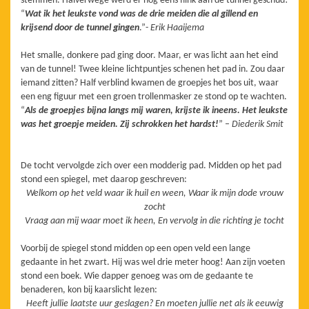
stemmen. Halverwege werd er nog eens flink aan de tunnel geschud!
“
Wat ik het leukste vond was de drie meiden die al gillend en
krijsend door de tunnel gingen
.”-
Erik Haaijema
Het smalle, donkere pad ging door. Maar, er was licht aan het eind
van de tunnel! Twee kleine lichtpuntjes schenen het pad in. Zou daar
iemand zitten? Half verblind kwamen de groepjes het bos uit, waar
een eng figuur met een groen trollenmasker ze stond op te wachten.
“
Als de groepjes bijna langs mij waren, krijste ik ineens. Het leukste
was het groepje meiden. Zij schrokken het hardst!
” –
Diederik Smit
De tocht vervolgde zich over een modderig pad. Midden op het pad
stond een spiegel, met daarop geschreven:
Welkom op het veld waar ik huil en ween, Waar ik mijn dode vrouw
zocht
Vraag aan mij waar moet ik heen, En vervolg in die richting je tocht
Voorbij de spiegel stond midden op een open veld een lange
gedaante in het zwart. Hij was wel drie meter hoog! Aan zijn voeten
stond een boek. Wie dapper genoeg was om de gedaante te
benaderen, kon bij kaarslicht lezen:
Heeft jullie laatste uur geslagen? En moeten jullie net als ik eeuwig