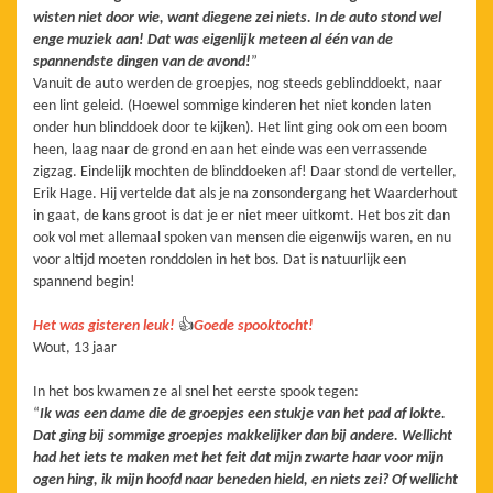
wisten niet door wie, want diegene zei niets. In de auto stond wel
enge muziek aan! Dat was eigenlijk meteen al één van de
spannendste dingen van de avond!
”
Vanuit de auto werden de groepjes, nog steeds geblinddoekt, naar
een lint geleid. (Hoewel sommige kinderen het niet konden laten
onder hun blinddoek door te kijken). Het lint ging ook om een boom
heen, laag naar de grond en aan het einde was een verrassende
zigzag. Eindelijk mochten de blinddoeken af! Daar stond de verteller,
Erik Hage. Hij vertelde dat als je na zonsondergang het Waarderhout
in gaat, de kans groot is dat je er niet meer uitkomt. Het bos zit dan
ook vol met allemaal spoken van mensen die eigenwijs waren, en nu
voor altijd moeten ronddolen in het bos. Dat is natuurlijk een
spannend begin!
Het was gisteren leuk!
👍
Goede spooktocht!
Wout, 13 jaar
In het bos kwamen ze al snel het eerste spook tegen:
“
Ik was een dame die de groepjes een stukje van het pad af lokte.
Dat ging bij sommige groepjes makkelijker dan bij andere. Wellicht
had het iets te maken met het feit dat mijn zwarte haar voor mijn
ogen hing, ik mijn hoofd naar beneden hield, en niets zei? Of wellicht