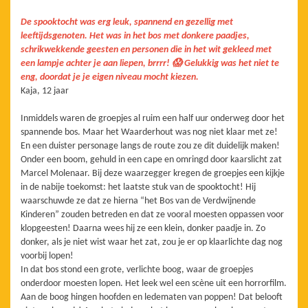
De spooktocht was erg leuk, spannend en gezellig met
leeftijdsgenoten. Het was in het bos met donkere paadjes,
schrikwekkende geesten en personen die in het wit gekleed met
een lampje achter je aan liepen, brrrr! 😱 Gelukkig was het niet te
eng, doordat je je eigen niveau mocht kiezen.
Kaja, 12 jaar
Inmiddels waren de groepjes al ruim een half uur onderweg door het
spannende bos. Maar het Waarderhout was nog niet klaar met ze!
En een duister personage langs de route zou ze dit duidelijk maken!
Onder een boom, gehuld in een cape en omringd door kaarslicht zat
Marcel Molenaar. Bij deze waarzegger kregen de groepjes een kijkje
in de nabije toekomst: het laatste stuk van de spooktocht! Hij
waarschuwde ze dat ze hierna “het Bos van de Verdwijnende
Kinderen” zouden betreden en dat ze vooral moesten oppassen voor
klopgeesten! Daarna wees hij ze een klein, donker paadje in. Zo
donker, als je niet wist waar het zat, zou je er op klaarlichte dag nog
voorbij lopen!
In dat bos stond een grote, verlichte boog, waar de groepjes
onderdoor moesten lopen. Het leek wel een scène uit een horrorfilm.
Aan de boog hingen hoofden en ledematen van poppen! Dat belooft