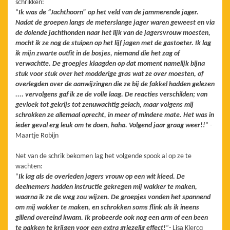
schrikken:
“
Ik was de “Jachthoorn” op het veld van de jammerende jager.
Nadat de groepen langs de meterslange jager waren geweest en via
de dolende jachthonden naar het lijk van de jagersvrouw moesten,
mocht ik ze nog de stuipen op het lijf jagen met de gastoeter. Ik lag
ik mijn zwarte outfit in de bosjes, niemand die het zag of
verwachtte. De groepjes klaagden op dat moment namelijk bijna
stuk voor stuk over het modderige gras wat ze over moesten, of
overlegden over de aanwijzingen die ze bij de fakkel hadden gelezen
.... vervolgens gaf ik ze de volle laag. De reacties verschilden; van
gevloek tot gekrijs tot zenuwachtig gelach, maar volgens mij
schrokken ze allemaal oprecht, in meer of mindere mate. Het was in
ieder geval erg leuk om te doen, haha. Volgend jaar graag weer!!
” -
Maartje Robijn
Net van de schrik bekomen lag het volgende spook al op ze te
wachten:
“
Ik lag als de overleden jagers vrouw op een wit kleed. De
deelnemers hadden instructie gekregen mij wakker te maken,
waarna ik ze de weg zou wijzen. De groepjes vonden het spannend
om mij wakker te maken, en schrokken soms flink als ik ineens
gillend overeind kwam. Ik probeerde ook nog een arm of een been
te pakken te krijgen voor een extra griezelig effect!
”- Lisa Klercq