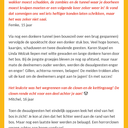
wakker moest schudden, de zombies en de tunnel waar je doorheen
moest kruipen moeten er een volgende keer zeker weer in! Ik vond
dat sommigen ons wel iets heftiger konden laten schrikken, maar
het was zeker niet saai
.
Femke, 15 jaar
Via nog een donkere tunnel (een bouwzeil over een brug gespannen)
vervolgde de spooktocht door een donker stuk bos. Veel hoge bomen,
kaarsjes, schaduwen en twee dwalende geesten. Karen Stapel en
Linda Wolzak liepen met witte gewaden en lange donkere haren door
het bos. Bij de jongste groepjes bleven ze nog op afstand, maar naar
mate de deelnemers ouder werden, werden de dwaalgeesten enger
en enger! Gillen, achterna rennen, belagen! De meiden trokken alles
uit de kast om de deelnemers angst aan te jagen! En met succes!
Het leukste was het wegrennen van de clown en de kettingzaag! De
clown rende echt voor een deel achter je aan!
🤡
Mitchel, 16 jaar
Toen de dwaalgeesten het eindelijk opgaven leek het eind van het
bos in zicht! Je kon al zien dat het lichter werd aan de rand van het
bos. Maar nog een laatste keer werden ze belaagd. Een horrorclown