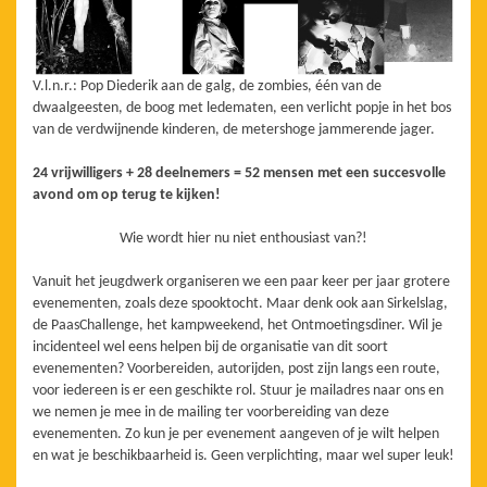
V.l.n.r.: Pop Diederik aan de galg, de zombies, één van de
dwaalgeesten, de boog met ledematen, een verlicht popje in het bos
van de verdwijnende kinderen, de metershoge jammerende jager.
24 vrijwilligers + 28 deelnemers = 52 mensen met een succesvolle
avond om op terug te kijken!
Wie wordt hier nu niet enthousiast van?!
Vanuit het jeugdwerk organiseren we een paar keer per jaar grotere
evenementen, zoals deze spooktocht. Maar denk ook aan Sirkelslag,
de PaasChallenge, het kampweekend, het Ontmoetingsdiner. Wil je
incidenteel wel eens helpen bij de organisatie van dit soort
evenementen? Voorbereiden, autorijden, post zijn langs een route,
voor iedereen is er een geschikte rol. Stuur je mailadres naar ons en
we nemen je mee in de mailing ter voorbereiding van deze
evenementen. Zo kun je per evenement aangeven of je wilt helpen
en wat je beschikbaarheid is. Geen verplichting, maar wel super leuk!