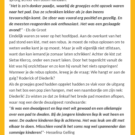
sprong achter een boom vandaan!
“
Het is zo’n donker paadje, waarbij de groepjes echt opzoek waren
naar het pad. Dus ze schrokken lekker als je dan ineens
tevoorschijn komt. De sfeer was vooral erg positief en gezellig. En
de meesten reageerden ook enthousiast. Het was een geslaagde
avond!
” - Els de Groot
Eindelijk waren ze weer op het hoofdpad. Aan de overkant van het
pad stond een kist, met een rebus. Je moest de rebus oplossen om te
weten welke kant je op moest. Maar je wilt eigenlijk niet stilstaan,
want dan kan iemand je zomaar laten schrikken! Achter de kist zat
Sietse Klercq, onder een zwart laken. Door het tegenlicht vanuit de
kist was hij onzichtbaar en zo kon hij vanuit het niets opspringen!
Wanneer je de rebus oploste, kreeg je de vraag: Wie hangt er aan de
galg? Roderick of Diederik?
Als de groepjes goed hadden opgelet hadden ze vlak voor de uitgang
van het bos een pop zien hangen, met een naambordje om zijn nek:
Diederik! Zo wisten ze dat ze linksaf het brede pad moesten aflopen,
waar nog een derde dwaalgeest rondwaarde:
“
Ik was een dwaalgeest en liep met wit gewaad en een olielampje
over een pad te dwalen. Bij de jongere kinderen liep ik wat heen en
weer. De oudere kinderen liep ik achterna. Het was leuk om dit met
elkaar te doen. Misschien vond ik het soms nog wel spannender dan
sommige kinderen!
”- Hesselina Gelling