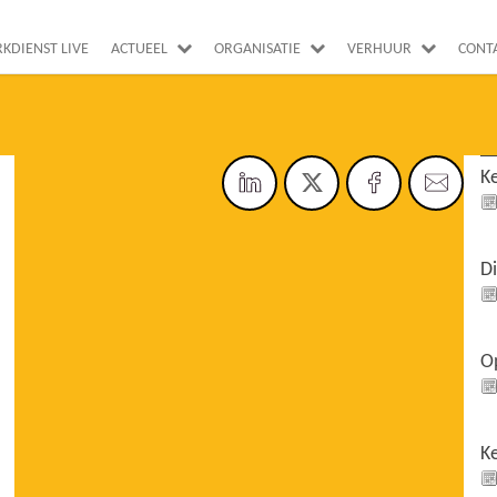
RKDIENST LIVE
ACTUEEL
ORGANISATIE
VERHUUR
CONT
K
D
O
K