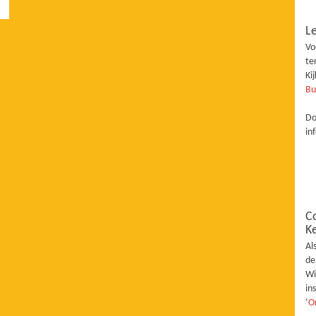
Le
Vo
te
Ki
Bu
Do
in
C
K
Al
de
Wi
in
‘
O