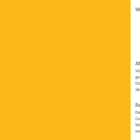
Wi
A
Vi
ge
Oo
si
R
De
Co
Wa
on