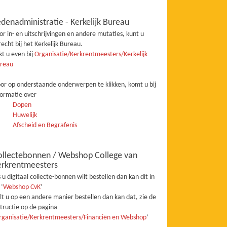
denadministratie - Kerkelijk Bureau
or in- en uitschrijvingen en andere mutaties, kunt u
recht bij het Kerkelijk Bureau.
jkt u even bij
Organisatie/Kerkrentmeesters/Kerkelijk
reau
or op onderstaande onderwerpen te klikken, komt u bij
formatie over
Dopen
Huwelijk
Afscheid en Begrafenis
ollectebonnen / Webshop College van
erkrentmeesters
s u digitaal collecte-bonnen wilt bestellen dan kan dit in
 ‘
Webshop CvK
’
lt u op een andere manier bestellen dan kan dat, zie de
structie op de pagina
rganisatie/Kerkrentmeesters/Financiën en Webshop
’