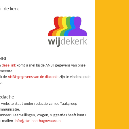
j de kerk
NBI
a
deze link
komt u snel bij de ANBI-gegevens van onze
meente.
k de
ANBI-gegevens van de diaconie
zijn te vinden op de
te!
edactie
 website staat onder redactie van de Taakgroep
mmunicatie.
nneer u aanvullingen, vragen, suggesties heeft kunt u
s mailen
info@pkn-heerhugowaard.nl