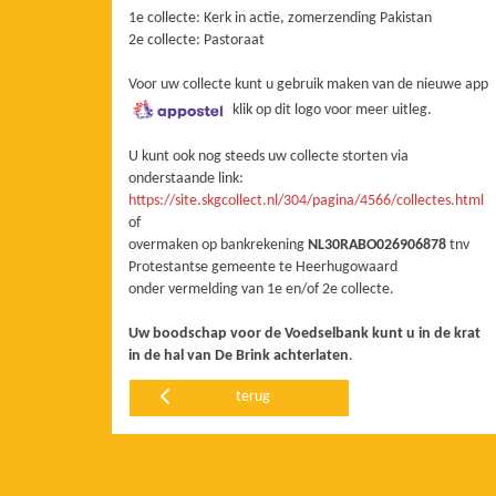
1e collecte: Kerk in actie, zomerzending Pakistan
2e collecte: Pastoraat
Voor uw collecte kunt u gebruik maken van de nieuwe app
klik op dit logo voor meer uitleg.
U kunt ook nog steeds uw collecte storten via
onderstaande link:
https://site.skgcollect.nl/304/pagina/4566/collectes.html
of
overmaken op bankrekening
NL30RABO026906878
tnv
Protestantse gemeente te Heerhugowaard
onder vermelding van 1e en/of 2e collecte.
Uw boodschap voor de Voedselbank kunt u in de krat
in de hal van De Brink achterlaten
.
terug