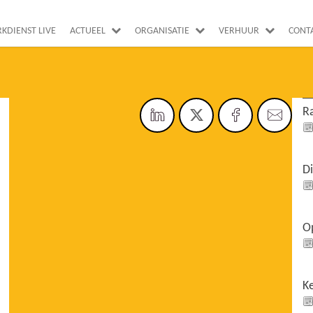
RKDIENST LIVE
ACTUEEL
ORGANISATIE
VERHUUR
CONT
Ra
Di
O
K