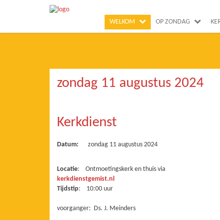
WELKOM
OP ZONDAG
KE
zondag 11 augustus 2024
Kerkdienst
Datum:
zondag 11 augustus 2024
Locatie
: Ontmoetingskerk en thuis via
kerkdienstgemist.nl
Tijdstip
: 10:00 uur
voorganger: Ds. J. Meinders