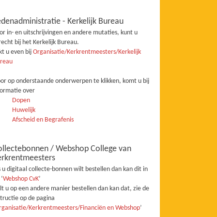
denadministratie - Kerkelijk Bureau
or in- en uitschrijvingen en andere mutaties, kunt u
recht bij het Kerkelijk Bureau.
jkt u even bij
Organisatie/Kerkrentmeesters/Kerkelijk
reau
or op onderstaande onderwerpen te klikken, komt u bij
formatie over
Dopen
Huwelijk
Afscheid en Begrafenis
ollectebonnen / Webshop College van
erkrentmeesters
s u digitaal collecte-bonnen wilt bestellen dan kan dit in
 ‘
Webshop CvK
’
lt u op een andere manier bestellen dan kan dat, zie de
structie op de pagina
rganisatie/Kerkrentmeesters/Financiën en Webshop
’