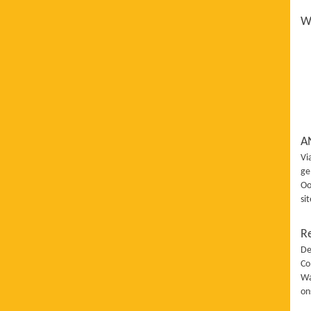
Wi
A
Vi
ge
Oo
si
R
De
Co
Wa
on