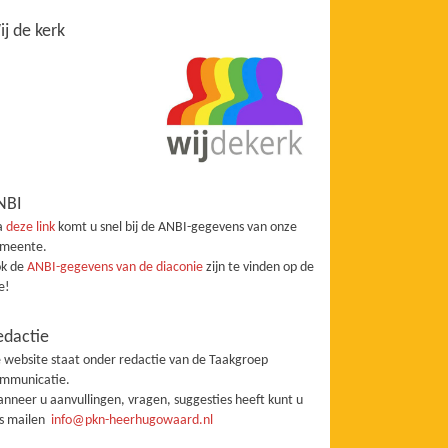
j de kerk
NBI
a
deze link
komt u snel bij de ANBI-gegevens van onze
meente.
k de
ANBI-gegevens van de diaconie
zijn te vinden op de
te!
edactie
 website staat onder redactie van de Taakgroep
mmunicatie.
nneer u aanvullingen, vragen, suggesties heeft kunt u
s mailen
info@pkn-heerhugowaard.nl