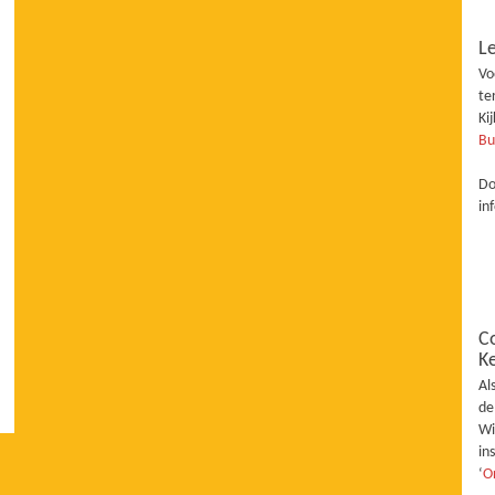
Le
Vo
te
Ki
Bu
Do
in
C
K
Al
de
Wi
in
‘
O