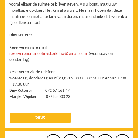
vooral elkaar de ruimte te blijven geven. Als u loopt, mag u uw
mondkapje op doen. Het kan af als u zit.
Nu maar hopen dat deze
maatregelen niet al te lang gaan duren, maar ondanks dat wens ik u
fijne diensten toe!
Diny Kotterer
Reserveren via e-mail:
reserverenontmoetingskerkhhw@gmail.com
(woensdag en
donderdag)
Reserveren via de telefoon:
woensdag, donderdag en vrijdag van 09.00 - 09.30 uur en van 19.00
– 19.30 uur
Diny Kotterer 072 57 161 47
Marijke Wijnker 072 85 000 23
terug