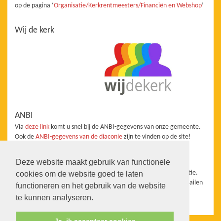
op de pagina ‘
Organisatie/Kerkrentmeesters/Financiën en Webshop
’
Wij de kerk
ANBI
Via
deze link
komt u snel bij de ANBI-gegevens van onze gemeente.
Ook de
ANBI-gegevens van de diaconie
zijn te vinden op de site!
Redactie
Deze website maakt gebruik van functionele
De website staat onder redactie van de Taakgroep Communicatie.
cookies om de website goed te laten
Wanneer u aanvullingen, vragen, suggesties heeft kunt u ons mailen
functioneren en het gebruik van de website
info@pkn-heerhugowaard.nl
te kunnen analyseren.