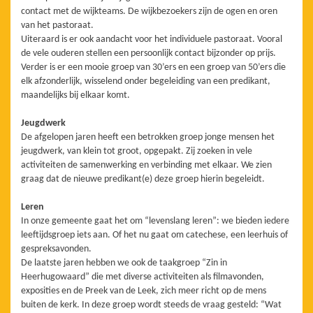
contact met de wijkteams. De wijkbezoekers zijn de ogen en oren
van het pastoraat.
Uiteraard is er ook aandacht voor het individuele pastoraat. Vooral
de vele ouderen stellen een persoonlijk contact bijzonder op prijs.
Verder is er een mooie groep van 30’ers en een groep van 50’ers die
elk afzonderlijk, wisselend onder begeleiding van een predikant,
maandelijks bij elkaar komt.
Jeugdwerk
De afgelopen jaren heeft een betrokken groep jonge mensen het
jeugdwerk, van klein tot groot, opgepakt. Zij zoeken in vele
activiteiten de samenwerking en verbinding met elkaar. We zien
graag dat de nieuwe predikant(e) deze groep hierin begeleidt.
Leren
In onze gemeente gaat het om “levenslang leren”: we bieden iedere
leeftijdsgroep iets aan. Of het nu gaat om catechese, een leerhuis of
gespreksavonden.
De laatste jaren hebben we ook de taakgroep “Zin in
Heerhugowaard” die met diverse activiteiten als filmavonden,
exposities en de Preek van de Leek, zich meer richt op de mens
buiten de kerk. In deze groep wordt steeds de vraag gesteld: “Wat