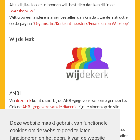
Als u digitaal collecte-bonnen wilt bestellen dan kan dit in de
‘
Webshop CvK
’
Wilt u op een andere manier bestellen dan kan dat, zie de instructie
op de pagina ‘
Organisatie/Kerkrentmeesters/Financiën en Webshop
’
Wij de kerk
ANBI
Via
deze link
komt u snel bij de ANBI-gegevens van onze gemeente.
Ook de
ANBI-gegevens van de diaconie
zijn te vinden op de site!
Redactie
Deze website maakt gebruik van functionele
De website staat onder redactie van de Taakgroep Communicatie.
cookies om de website goed te laten
Wanneer u aanvullingen, vragen, suggesties heeft kunt u ons mailen
functioneren en het gebruik van de website