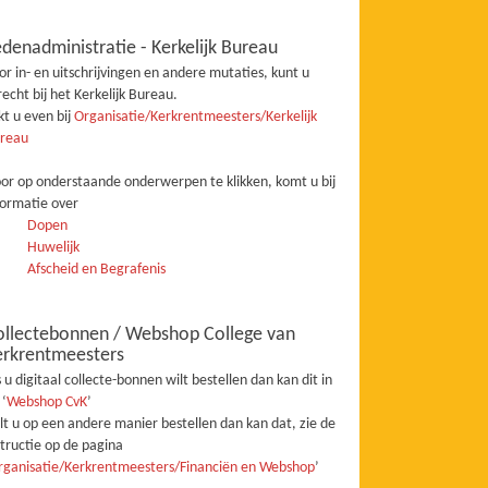
denadministratie - Kerkelijk Bureau
or in- en uitschrijvingen en andere mutaties, kunt u
recht bij het Kerkelijk Bureau.
jkt u even bij
Organisatie/Kerkrentmeesters/Kerkelijk
reau
or op onderstaande onderwerpen te klikken, komt u bij
formatie over
Dopen
Huwelijk
Afscheid en Begrafenis
ollectebonnen / Webshop College van
erkrentmeesters
s u digitaal collecte-bonnen wilt bestellen dan kan dit in
 ‘
Webshop CvK
’
lt u op een andere manier bestellen dan kan dat, zie de
structie op de pagina
rganisatie/Kerkrentmeesters/Financiën en Webshop
’