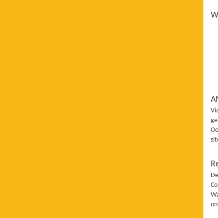
Wi
A
Vi
ge
Oo
si
R
De
Co
Wa
on