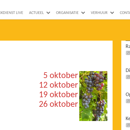
RKDIENST LIVE
ACTUEEL
ORGANISATIE
VERHUUR
CONT
Ra
Di
5 oktober
12 oktober
19 oktober
O
26 oktober
K