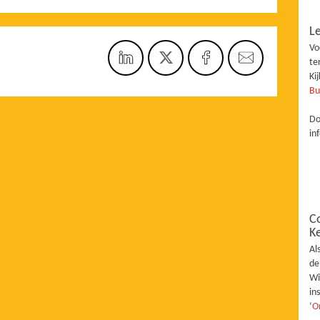
Le
Vo
te
Ki
Bu
Do
in
C
K
Al
de
Wi
in
‘
O