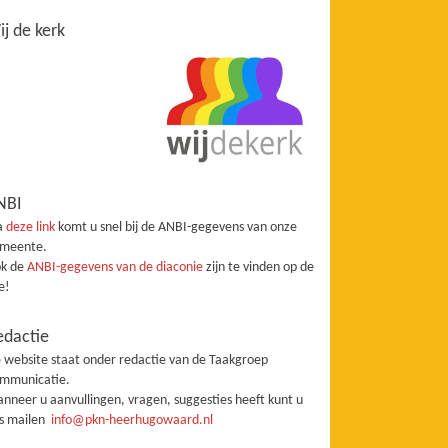
j de kerk
NBI
a
deze link
komt u snel bij de ANBI-gegevens van onze
meente.
k de
ANBI-gegevens van de diaconie
zijn te vinden op de
te!
edactie
 website staat onder redactie van de Taakgroep
mmunicatie.
nneer u aanvullingen, vragen, suggesties heeft kunt u
s mailen
info@pkn-heerhugowaard.nl