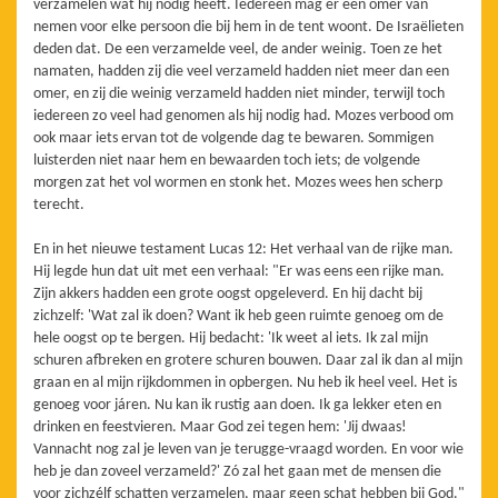
verzamelen wat hij nodig heeft. Iedereen mag er een omer van
nemen voor elke persoon die bij hem in de tent woont. De Israëlieten
deden dat. De een verzamelde veel, de ander weinig. Toen ze het
namaten, hadden zij die veel verzameld hadden niet meer dan een
omer, en zij die weinig verzameld hadden niet minder, terwijl toch
iedereen zo veel had genomen als hij nodig had. Mozes verbood om
ook maar iets ervan tot de volgende dag te bewaren. Sommigen
luisterden niet naar hem en bewaarden toch iets; de volgende
morgen zat het vol wormen en stonk het. Mozes wees hen scherp
terecht.
En in het nieuwe testament Lucas 12: Het verhaal van de rijke man.
Hij legde hun dat uit met een verhaal: "Er was eens een rijke man.
Zijn akkers hadden een grote oogst opgeleverd. En hij dacht bij
zichzelf: 'Wat zal ik doen? Want ik heb geen ruimte genoeg om de
hele oogst op te bergen. Hij bedacht: 'Ik weet al iets. Ik zal mijn
schuren afbreken en grotere schuren bouwen. Daar zal ik dan al mijn
graan en al mijn rijkdommen in opbergen. Nu heb ik heel veel. Het is
genoeg voor járen. Nu kan ik rustig aan doen. Ik ga lekker eten en
drinken en feestvieren. Maar God zei tegen hem: 'Jij dwaas!
Vannacht nog zal je leven van je terugge-vraagd worden. En voor wie
heb je dan zoveel verzameld?' Zó zal het gaan met de mensen die
voor zichzélf schatten verzamelen, maar geen schat hebben bij God."