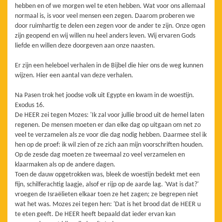
hebben en of we morgen wel te eten hebben. Wat voor ons allemaal
normaal is, is voor veel mensen een zegen. Daarom proberen we
door ruimhartig te delen een zegen voor de ander te zijn. Onze ogen
zijn geopend en wij willen nu heel anders leven. Wij ervaren Gods
liefde en willen deze doorgeven aan onze naasten.
Er zijn een heleboel verhalen in de Bijbel die hier ons de weg kunnen
wijzen. Hier een aantal van deze verhalen.
Na Pasen trok het joodse volk uit Egypte en kwam in de woestijn.
Exodus 16.
De HEER zei tegen Mozes: 'Ik zal voor jullie brood uit de hemel laten
regenen. De mensen moeten er dan elke dag op uitgaan om net zo
veel te verzamelen als ze voor die dag nodig hebben. Daarmee stel ik
hen op de proef: ik wil zien of ze zich aan mijn voorschriften houden.
Op de zesde dag moeten ze tweemaal zo veel verzamelen en
klaarmaken als op de andere dagen.
Toen de dauw opgetrokken was, bleek de woestijn bedekt met een
fijn, schilferachtig laagje, alsof er rijp op de aarde lag. 'Wat is dat?'
vroegen de Israëlieten elkaar toen ze het zagen; ze begrepen niet
wat het was. Mozes zei tegen hen: 'Dat is het brood dat de HEER u
te eten geeft. De HEER heeft bepaald dat ieder ervan kan