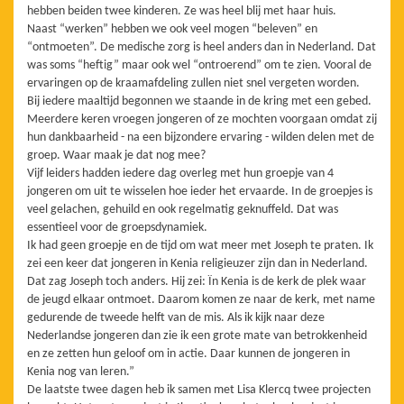
hebben beiden twee kinderen. Ze was heel blij met haar huis.
Naast “werken” hebben we ook veel mogen “beleven” en
“ontmoeten”. De medische zorg is heel anders dan in Nederland. Dat
was soms “heftig” maar ook wel “ontroerend” om te zien. Vooral de
ervaringen op de kraamafdeling zullen niet snel vergeten worden.
Bij iedere maaltijd begonnen we staande in de kring met een gebed.
Meerdere keren vroegen jongeren of ze mochten voorgaan omdat zij
hun dankbaarheid - na een bijzondere ervaring - wilden delen met de
groep. Waar maak je dat nog mee?
Vijf leiders hadden iedere dag overleg met hun groepje van 4
jongeren om uit te wisselen hoe ieder het ervaarde. In de groepjes is
veel gelachen, gehuild en ook regelmatig geknuffeld. Dat was
essentieel voor de groepsdynamiek.
Ik had geen groepje en de tijd om wat meer met Joseph te praten. Ik
zei een keer dat jongeren in Kenia religieuzer zijn dan in Nederland.
Dat zag Joseph toch anders. Hij zei: Ïn Kenia is de kerk de plek waar
de jeugd elkaar ontmoet. Daarom komen ze naar de kerk, met name
gedurende de tweede helft van de mis. Als ik kijk naar deze
Nederlandse jongeren dan zie ik een grote mate van betrokkenheid
en ze zetten hun geloof om in actie. Daar kunnen de jongeren in
Kenia nog van leren.”
De laatste twee dagen heb ik samen met Lisa Klercq twee projecten