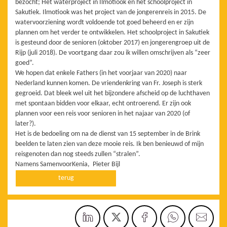
bezocht; Het waterproject in Ilmotiook en het schoolproject in
Sakutiek. Ilmotiook was het project van de jongerenreis in 2015. De
watervoorziening wordt voldoende tot goed beheerd en er zijn
plannen om het verder te ontwikkelen. Het schoolproject in Sakutiek
is gesteund door de senioren (oktober 2017) en jongerengroep uit de
Rijp (juli 2018). De voortgang daar zou ik willen omschrijven als “zeer
goed”.
We hopen dat enkele Fathers (in het voorjaar van 2020) naar
Nederland kunnen komen. De vriendenkring van Fr. Joseph is sterk
gegroeid. Dat bleek wel uit het bijzondere afscheid op de luchthaven
met spontaan bidden voor elkaar, echt ontroerend. Er zijn ook
plannen voor een reis voor senioren in het najaar van 2020 (of
later?).
Het is de bedoeling om na de dienst van 15 september in de Brink
beelden te laten zien van deze mooie reis. Ik ben benieuwd of mijn
reisgenoten dan nog steeds zullen “stralen”.
Namens SamenvoorKenia, Pieter Bijl
terug